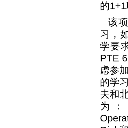
的1+
该
习，
学要求
PTE
虑参
的学
夫和
为：Ope
Operat