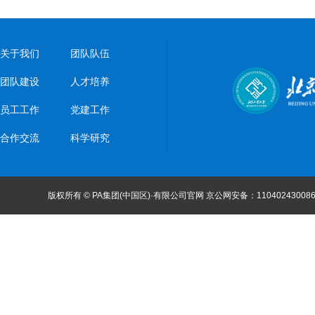
关于我们
团队队伍
团队建设
人才培养
员工工作
党建工作
合作交流
科学研究
版权所有 © PA集团(中国区)·有限公司官网 京公网安备：11040243008