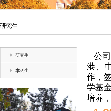
研究生
公
研究生
港、
本科生
作，
学基
培养