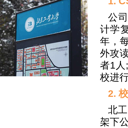
1.
公司
计学
年，
外攻读
者1
校进
2.
北工
架下