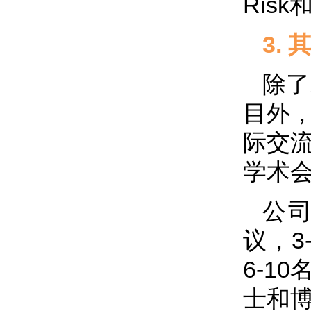
Risk和
3.
除了
目外
际交
学术
公司
议，
6-1
士和