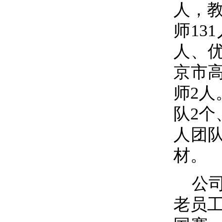
人，教
师1
人、
京市
师2
队2
人团
材。
公
老员