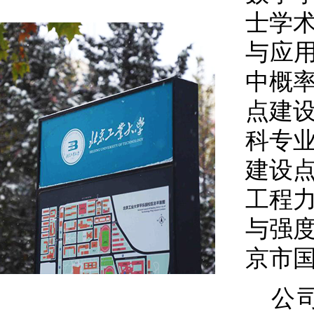
士学
与应
中概
点建
科专
建设
工程
与强
京市
公