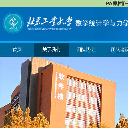
PA集团(
首页
关于我们
团队队伍
团队建