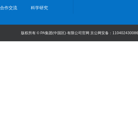
合作交流
科学研究
版权所有 © PA集团(中国区)·有限公司官网 京公网安备：11040243008