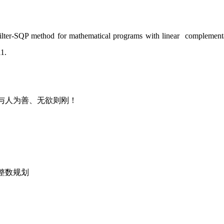
lter-SQP method for mathematical programs with linear complementar
1.
与人为善、无欲则刚！
整数规划