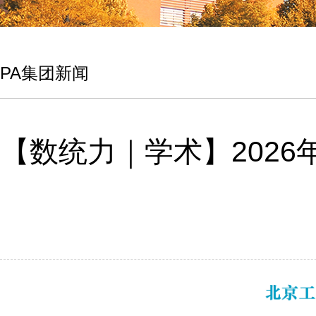
PA集团新闻
【数统力｜学术】202