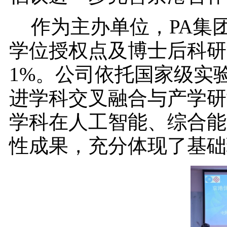
作为主办单位，PA集
学位授权点及博士后科研
1%
。公司依托国家级实
进学科交叉融合与产学研
学科在人工智能、综合能
性成果，充分体现了基础