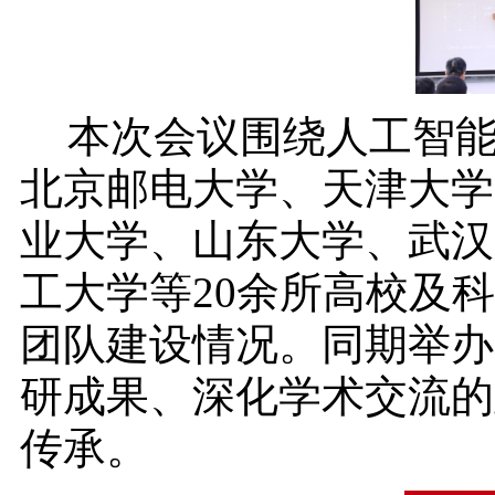
本次会议围绕人工智
北京邮电大学、天津大学
业大学、山东大学、武汉
工大学等
20
余所高校及科
团队建设情况。同期举办
研成果、深化学术交流的
传承。