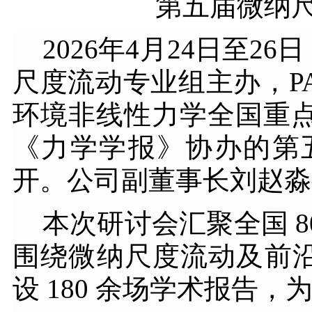
第五届微纳尺
2026
年
4
月
24
日至
26
日
尺度流动专业组主办，P
环境非线性力学全国重
《力学学报》协办的第
开。公司副董事长刘赵淼
本次研讨会汇聚全国
围绕微纳尺度流动及前
设
180
余场学术报告，