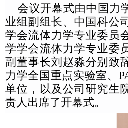
会议开幕式由中国力
业组副组长、中国科公
学会流体力学专业委员
学学会流体力学专业委
副董事长刘赵淼分别致
力学全国重点实验室、P
单位，以及公司研究生
责人出席了开幕式。