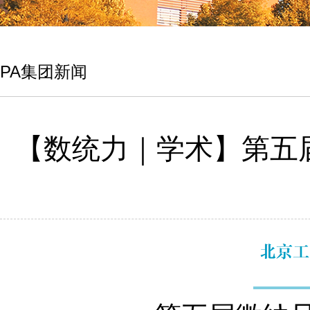
PA集团新闻
【数统力｜学术】第五