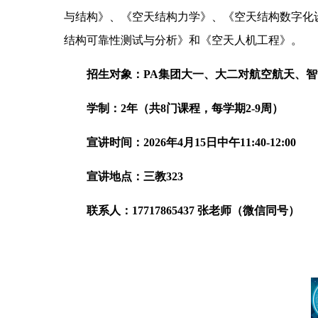
与结构》、《空天结构力学》、《空天结构数字化
结构可靠性测试与分析》和《空天人机工程》。
招生对象：PA集团大一、大二对航空航天、
学制：
2
年（共
8门课程，每学期2-
9
周）
宣讲时间：
2
026
年
4
月
15
日中午
11
:
40-12
:
00
宣讲地点：三教
323
联系人：
17717865437
张老师（微信同号）