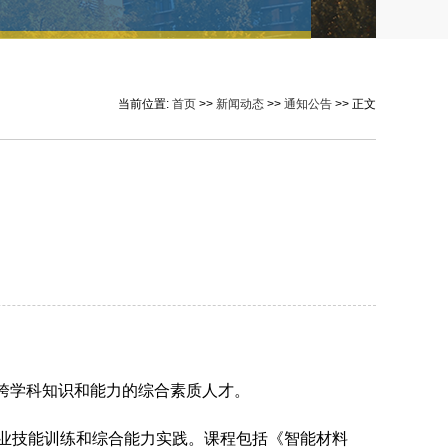
当前位置:
首页
>>
新闻动态
>>
通知公告
>> 正文
！
跨学科知识和能力的综合素质人才。
专业技能训练和综合能力实践。课程包括《智能材料