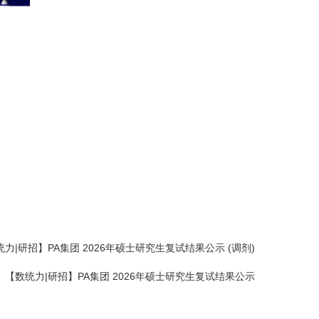
力|研招】PA集团 2026年硕士研究生复试结果公示 (调剂)
：
【数统力|研招】PA集团 2026年硕士研究生复试结果公示