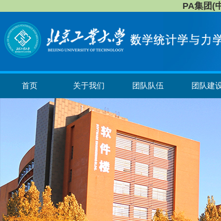
PA集团(
首页
关于我们
团队队伍
团队建