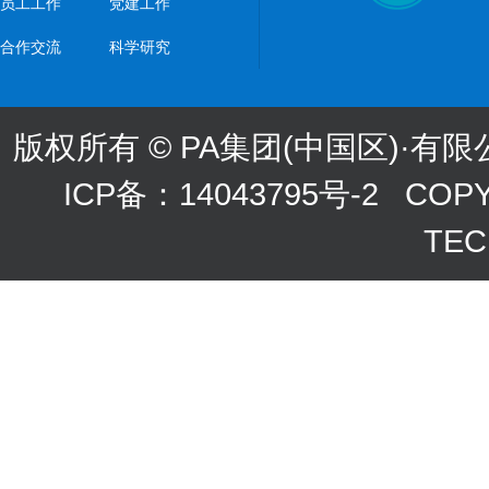
员工工作
党建工作
合作交流
科学研究
版权所有 © PA集团(中国区)·有限
ICP备：14043795号-2
COPYR
TE