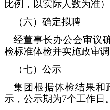
比例，以实际人数为准）
（六）确定拟聘
经董事长办公会审议
检标准体检并实施政审调
（七）
公示
集团根据体检结果和
示，公示期为
7个工作日