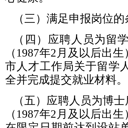
（三）
满足申报岗位的
（四）
应聘人员为留
（1987年2月
及
以后出生
市人才工作局关于留学
全并完成提交就业材料。
（五）
应聘人员为博士
（1987年2月
及
以后出生
在限定日期前达到设站