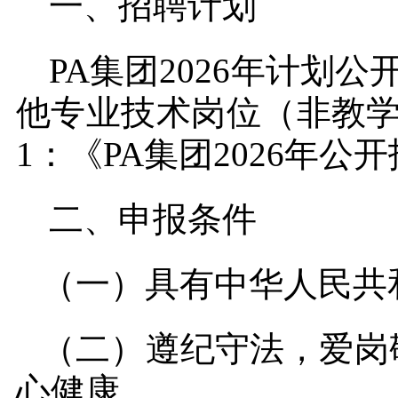
一、招聘计划
PA集团
2026年计划公
他专业技术岗位（非教学
1：《PA集团2026年
二、申报条件
（一）
具有中华人民共
（二）
遵纪守法，爱岗
心健康。