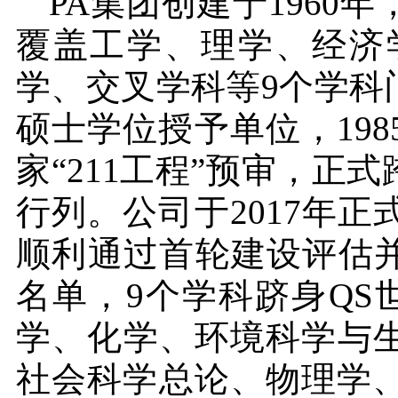
PA集团创建于
196
覆盖工学、理学、经济
学、交叉学科等9个学科
硕士学位授予单位，198
家“211工程”预审，
行列。公司于2017年正
顺利通过首轮建设评估并
名单，9个学科跻身QS
学、化学、环境科学与
社会科学总论、物理学、